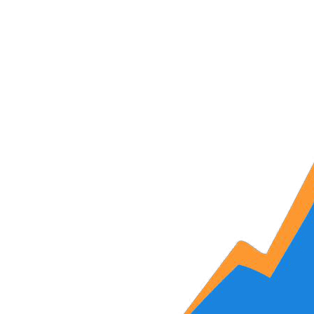
Pular
para
o
conteúdo