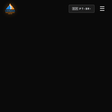
☰
🇧🇷 PT-BR
▾